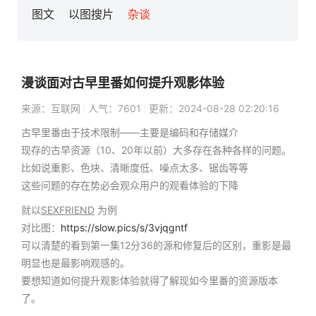
图文
以图搜片
杂谈
漫谈面对古早里番如何提升观影体验
来源：互联网
人气：7601
更新：2024-08-28 02:20:16
古早里番由于技术限制——主要是编码和存储媒介
现存的古早资源（10、20年以前）大多存在各种各样的问题。
比如说重影、色块、清晰度低、噪点太多、锯齿等等
这些问题的存在势必会观众用户的观看体验的下降
就以
SEXFRIEND
为例
对比图：
https://slow.pics/s/3vjqgntf
可以清楚的看到第一集12分36的源和修复后的区别，重影是最
明显也是最影响观感的。
要想知道如何提升观影体验就得了解现如今里番的资源版本
了。