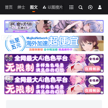
立即登录
首页
绅士
图文
全部影片
以图搜片
Ai榨精淫欲💋
网