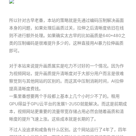
所以针对古早老番，本站的策略就是先通过编码压制解决画面
本身的问题，如果处理后画质过关，拉伸之后清晰度依旧在线
则不进行额外处理。如果确实太古早的比如画质是640*480之
类的压制编码是很难提升多少的，这种直接用AI暴力拉伸画质
即可。
对于本站来说提升画质属实是吃力不讨好的一个情况。因为作
为视频网站，提升画质提升清晰度对于大部分用户而言是很难
察觉到与其他网站的区别的。而这其中压制消耗时间，AI拉伸
提高清晰度费钱。
一集里番想要两个手段都上基本上几个小时少不了的。租用
GPU得益于GPU云平台的发展1-2USD就能解决。而这是前期成
本，视频网站更重要的流量带宽存储占用必然会随着画质和清
晰度的提升飞速上涨。这些成本就是长期的了。
不过人没追求和咸鱼有什么区别。这个网站运行了4年了，四年