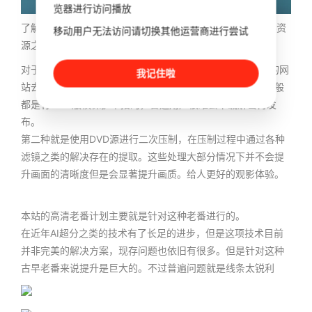
览器进行访问播放
了解完里番主要是别人从DVD提取后发布，以及少量的WEB资
移动用户无法访问请切换其他运营商进行尝试
源之后就能方便我们去更方便的提升观影体验了。
对于古早里番而言舍得花钱的情况下可以尝试去dlsite之类的网
我记住啦
站去搜索一下是否有在线播放的视频资源。但是这种资源一般
都是有DRM版权保护举措的，普通用户很难去下载解密再发
布。
第二种就是使用DVD源进行二次压制，在压制过程中通过各种
滤镜之类的解决存在的提取。这些处理大部分情况下并不会提
升画面的清晰度但是会显著提升画质。给人更好的观影体验。
本站的高清老番计划主要就是针对这种老番进行的。
在近年AI超分之类的技术有了长足的进步，但是这项技术目前
并非完美的解决方案，现存问题也依旧有很多。但是针对这种
古早老番来说提升是巨大的。不过普遍问题就是线条太锐利